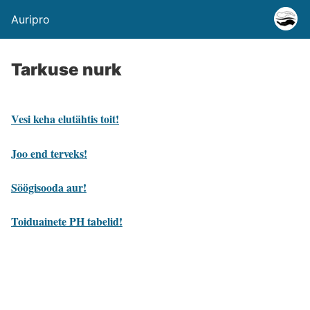
Auripro
Tarkuse nurk
Vesi keha elutähtis toit!
Joo end terveks!
Söögisooda aur!
Toiduainete PH tabelid!