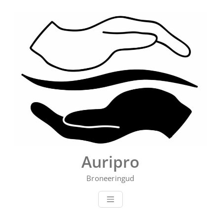
Skip
to
content
Auripro
Broneeringud