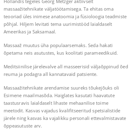
Hollandis tegeles Georg Metzger aktiivselt
massaažitehnikate väljatöötamisega. Ta ehitas oma
teooriad üles inimese anatoomia ja füsioloogia teadmiste
põhjal. Hiljem levitati tema uurimistööd laialdaselt
Ameerikas ja Saksamaal.
Massaaž muutus üha populaarsemaks. Seda hakati
õpetama neis asutustes, kus koolitati parameedikuid.
Meditsiinilise järelevalve all masseerisid väljaõppinud õed
reuma ja podagra all kannatavaid patsiente.
Massaažitehnikate arendamise suureks tõukejõuks oli
Esimene maailmasõda. Haiglates kasutati haavatute
taastusravis laialdaselt lihaste mehaanilise toime
meetodit. Kasvas vajadus kvalifitseeritud spetsialistide
järele ning kasvas ka vajalikku personali ettevalmistavate
õppeasutuste arv.