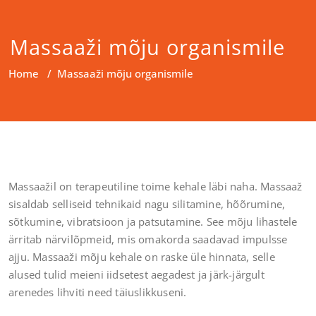
Massaaži mõju organismile
Home
/
Massaaži mõju organismile
Massaažil on terapeutiline toime kehale läbi naha. Massaaž
sisaldab selliseid tehnikaid nagu silitamine, hõõrumine,
sõtkumine, vibratsioon ja patsutamine. See mõju lihastele
ärritab närvilõpmeid, mis omakorda saadavad impulsse
ajju. Massaaži mõju kehale on raske üle hinnata, selle
alused tulid meieni iidsetest aegadest ja järk-järgult
arenedes lihviti need täiuslikkuseni.