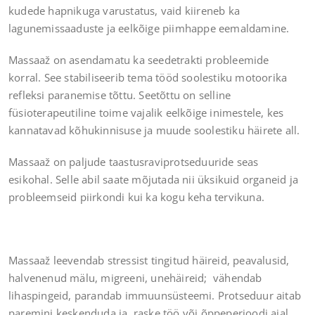
kudede hapnikuga varustatus, vaid kiireneb ka
lagunemissaaduste ja eelkõige piimhappe eemaldamine.
Massaaž on asendamatu ka seedetrakti probleemide
korral. See stabiliseerib tema tööd soolestiku motoorika
refleksi paranemise tõttu. Seetõttu on selline
füsioterapeutiline toime vajalik eelkõige inimestele, kes
kannatavad kõhukinnisuse ja muude soolestiku häirete all.
Massaaž on paljude taastusraviprotseduuride seas
esikohal. Selle abil saate mõjutada nii üksikuid organeid ja
probleemseid piirkondi kui ka kogu keha tervikuna.
Massaaž leevendab stressist tingitud häireid, peavalusid,
halvenenud mälu, migreeni, unehäireid; vähendab
lihaspingeid, parandab immuunsüsteemi. Protseduur aitab
paremini keskenduda ja raske töö või õppeperioodi ajal