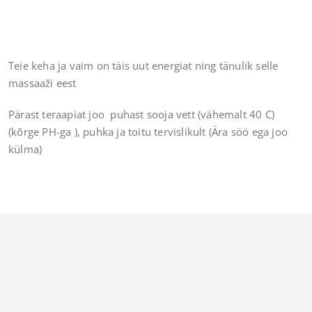
Teie keha ja vaim on täis uut energiat ning tänulik selle
massaaži eest
Pärast teraapiat joo puhast sooja vett (vähemalt 40 C)
(kõrge PH-ga ), puhka ja toitu tervislikult (Ära söö ega joo
külma)