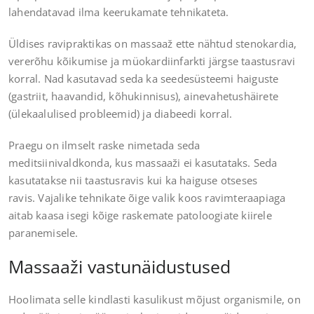
lahendatavad ilma keerukamate tehnikateta.
Üldises ravipraktikas on massaaž ette nähtud stenokardia,
vererõhu kõikumise ja müokardiinfarkti järgse taastusravi
korral. Nad kasutavad seda ka seedesüsteemi haiguste
(gastriit, haavandid, kõhukinnisus), ainevahetushäirete
(ülekaalulised probleemid) ja diabeedi korral.
Praegu on ilmselt raske nimetada seda
meditsiinivaldkonda, kus massaaži ei kasutataks. Seda
kasutatakse nii taastusravis kui ka haiguse otseses
ravis. Vajalike tehnikate õige valik koos ravimteraapiaga
aitab kaasa isegi kõige raskemate patoloogiate kiirele
paranemisele.
Massaaži vastunäidustused
Hoolimata selle kindlasti kasulikust mõjust organismile, on