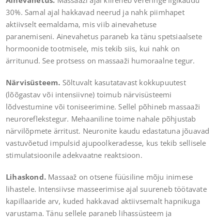
Ainevahetus.
Massaaži ajal kiireneb vereringe ligikaudu
30%. Samal ajal hakkavad neerud ja nahk piimhapet
aktiivselt eemaldama, mis viib ainevahetuse
paranemiseni. Ainevahetus paraneb ka tänu spetsiaalsete
hormoonide tootmisele, mis tekib siis, kui nahk on
ärritunud. See protsess on massaaži humoraalne tegur.
Närvisüsteem.
Sõltuvalt kasutatavast kokkupuutest
(lõõgastav või intensiivne) toimub närvisüsteemi
lõdvestumine või toniseerimine. Sellel põhineb massaaži
neuroreflekstegur. Mehaaniline toime nahale põhjustab
närvilõpmete ärritust. Neuronite kaudu edastatuna jõuavad
vastuvõetud impulsid ajupoolkeradesse, kus tekib sellisele
stimulatsioonile adekvaatne reaktsioon.
Lihaskond.
Massaaž on otsene füüsiline mõju inimese
lihastele. Intensiivse masseerimise ajal suureneb töötavate
kapillaaride arv, kuded hakkavad aktiivsemalt hapnikuga
varustama. Tänu sellele paraneb lihassüsteem ja