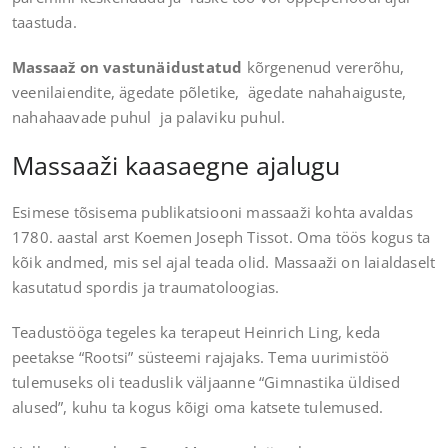
taastuda.
Massaaž on vastunäidustatud
kõrgenenud vererõhu,
veenilaiendite, ägedate põletike, ägedate nahahaiguste,
nahahaavade puhul ja palaviku puhul.
Massaaži kaasaegne ajalugu
Esimese tõsisema publikatsiooni massaaži kohta avaldas
1780. aastal arst Koemen Joseph Tissot. Oma töös kogus ta
kõik andmed, mis sel ajal teada olid. Massaaži on laialdaselt
kasutatud spordis ja traumatoloogias.
Teadustööga tegeles ka terapeut Heinrich Ling, keda
peetakse “Rootsi” süsteemi rajajaks. Tema uurimistöö
tulemuseks oli teaduslik väljaanne “Gimnastika üldised
alused”, kuhu ta kogus kõigi oma katsete tulemused.