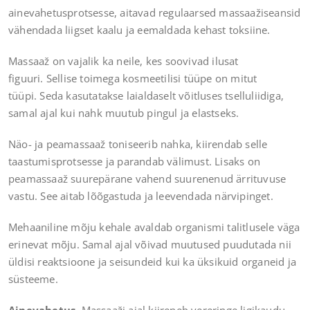
ainevahetusprotsesse, aitavad regulaarsed massaažiseansid
vähendada liigset kaalu ja eemaldada kehast toksiine.
Massaaž on vajalik ka neile, kes soovivad ilusat
figuuri. Sellise toimega kosmeetilisi tüüpe on mitut
tüüpi. Seda kasutatakse laialdaselt võitluses tselluliidiga,
samal ajal kui nahk muutub pingul ja elastseks.
Näo- ja peamassaaž toniseerib nahka, kiirendab selle
taastumisprotsesse ja parandab välimust. Lisaks on
peamassaaž suurepärane vahend suurenenud ärrituvuse
vastu. See aitab lõõgastuda ja leevendada närvipinget.
Mehaaniline mõju kehale avaldab organismi talitlusele väga
erinevat mõju. Samal ajal võivad muutused puudutada nii
üldisi reaktsioone ja seisundeid kui ka üksikuid organeid ja
süsteeme.