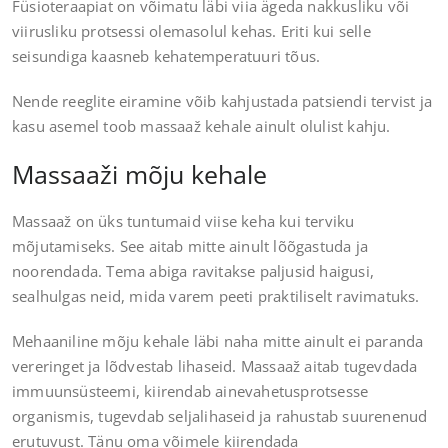
Füsioteraapiat on võimatu läbi viia ägeda nakkusliku või
viirusliku protsessi olemasolul kehas. Eriti kui selle
seisundiga kaasneb kehatemperatuuri tõus.
Nende reeglite eiramine võib kahjustada patsiendi tervist ja
kasu asemel toob massaaž kehale ainult olulist kahju.
Massaaži mõju kehale
Massaaž on üks tuntumaid viise keha kui terviku
mõjutamiseks. See aitab mitte ainult lõõgastuda ja
noorendada. Tema abiga ravitakse paljusid haigusi,
sealhulgas neid, mida varem peeti praktiliselt ravimatuks.
Mehaaniline mõju kehale läbi naha mitte ainult ei paranda
vereringet ja lõdvestab lihaseid. Massaaž aitab tugevdada
immuunsüsteemi, kiirendab ainevahetusprotsesse
organismis, tugevdab seljalihaseid ja rahustab suurenenud
erutuvust. Tänu oma võimele kiirendada