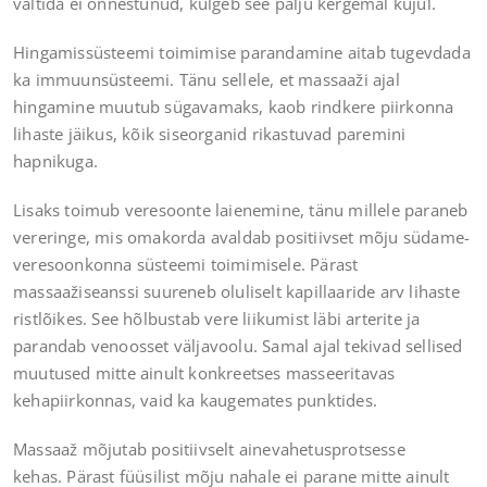
vältida ei õnnestunud, kulgeb see palju kergemal kujul.
Hingamissüsteemi toimimise parandamine aitab tugevdada
ka immuunsüsteemi. Tänu sellele, et massaaži ajal
hingamine muutub sügavamaks, kaob rindkere piirkonna
lihaste jäikus, kõik siseorganid rikastuvad paremini
hapnikuga.
Lisaks toimub veresoonte laienemine, tänu millele paraneb
vereringe, mis omakorda avaldab positiivset mõju südame-
veresoonkonna süsteemi toimimisele. Pärast
massaažiseanssi suureneb oluliselt kapillaaride arv lihaste
ristlõikes. See hõlbustab vere liikumist läbi arterite ja
parandab venoosset väljavoolu. Samal ajal tekivad sellised
muutused mitte ainult konkreetses masseeritavas
kehapiirkonnas, vaid ka kaugemates punktides.
Massaaž mõjutab positiivselt ainevahetusprotsesse
kehas. Pärast füüsilist mõju nahale ei parane mitte ainult