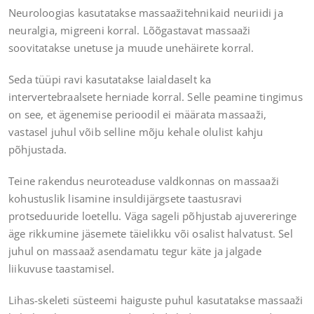
Neuroloogias kasutatakse massaažitehnikaid neuriidi ja
neuralgia, migreeni korral. Lõõgastavat massaaži
soovitatakse unetuse ja muude unehäirete korral.
Seda tüüpi ravi kasutatakse laialdaselt ka
intervertebraalsete herniade korral. Selle peamine tingimus
on see, et ägenemise perioodil ei määrata massaaži,
vastasel juhul võib selline mõju kehale olulist kahju
põhjustada.
Teine rakendus neuroteaduse valdkonnas on massaaži
kohustuslik lisamine insuldijärgsete taastusravi
protseduuride loetellu. Väga sageli põhjustab ajuvereringe
äge rikkumine jäsemete täielikku või osalist halvatust. Sel
juhul on massaaž asendamatu tegur käte ja jalgade
liikuvuse taastamisel.
Lihas-skeleti süsteemi haiguste puhul kasutatakse massaaži