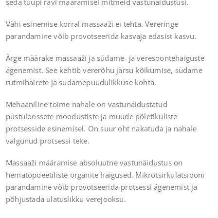
seda tüüpi ravi määramisel mitmeid vastunäidustusi.
Vähi esinemise korral massaaži ei tehta. Vereringe
parandamine võib provotseerida kasvaja edasist kasvu.
Ärge määrake massaaži ja südame- ja veresoontehaiguste
ägenemist. See kehtib vererõhu järsu kõikumise, südame
rütmihäirete ja südamepuudulikkuse kohta.
Mehaaniline toime nahale on vastunäidustatud
pustuloossete moodustiste ja muude põletikuliste
protsesside esinemisel. On suur oht nakatuda ja nahale
valgunud protsessi teke.
Massaaži määramise absoluutne vastunäidustus on
hematopoeetiliste organite haigused. Mikrotsirkulatsiooni
parandamine võib provotseerida protsessi ägenemist ja
põhjustada ulatuslikku verejooksu.