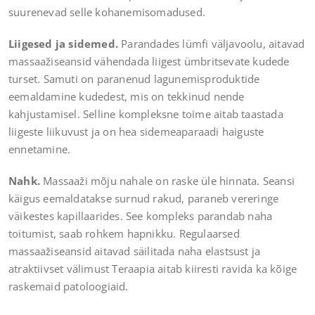
suurenevad selle kohanemisomadused.
Liigesed ja sidemed.
Parandades lümfi väljavoolu, aitavad
massaažiseansid vähendada liigest ümbritsevate kudede
turset. Samuti on paranenud lagunemisproduktide
eemaldamine kudedest, mis on tekkinud nende
kahjustamisel. Selline kompleksne toime aitab taastada
liigeste liikuvust ja on hea sidemeaparaadi haiguste
ennetamine.
Nahk.
Massaaži mõju nahale on raske üle hinnata. Seansi
käigus eemaldatakse surnud rakud, paraneb vereringe
väikestes kapillaarides. See kompleks parandab naha
toitumist, saab rohkem hapnikku. Regulaarsed
massaažiseansid aitavad säilitada naha elastsust ja
atraktiivset välimust Teraapia aitab kiiresti ravida ka kõige
raskemaid patoloogiaid.