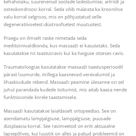
kehahoiaku, suurenenud soolade ladestumise, artriidi ja
osteokondroosi korral. Seda võib määrata ka kroonilise
valu korral selgroos, mis on põhjustatud selle
degeneratiivsetest-düstroofsetest muutustest.
Praegu on ilmselt raske nimetada seda
meditsiinivaldkonda, kus massaaži ei kasutataks. Seda
kasutatakse nii taastusravis kui ka haiguse otseses ravis.
Traumatoloogias kasutatakse massaaži taastusperioodil
pärast luumurde, millega kaasnevad verevalumid ja
lihaskiudude rebend. Massaaži peamine ülesanne on sel
juhul parandada kudede toitumist, mis aitab kaasa nende
funktsioonide kiirele taastamisele.
Massaaži kasutatakse laialdaselt ortopeedias. See on
asendamatu lampjalgsuse, lampjalgsuse, puusade
düsplaasia korral. See ravimeetod on eriti aktuaalne
lapsepõlves, kui luustik on alles ja paljud probleemid on