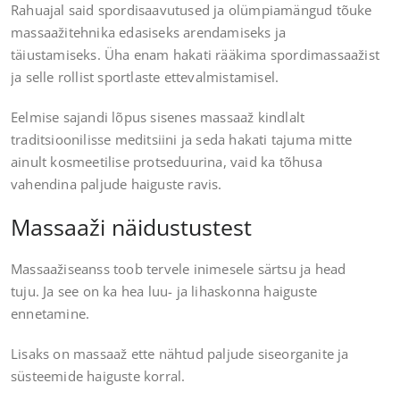
Rahuajal said spordisaavutused ja olümpiamängud tõuke
massaažitehnika edasiseks arendamiseks ja
täiustamiseks. Üha enam hakati rääkima spordimassaažist
ja selle rollist sportlaste ettevalmistamisel.
Eelmise sajandi lõpus sisenes massaaž kindlalt
traditsioonilisse meditsiini ja seda hakati tajuma mitte
ainult kosmeetilise protseduurina, vaid ka tõhusa
vahendina paljude haiguste ravis.
Massaaži näidustustest
Massaažiseanss toob tervele inimesele särtsu ja head
tuju. Ja see on ka hea luu- ja lihaskonna haiguste
ennetamine.
Lisaks on massaaž ette nähtud paljude siseorganite ja
süsteemide haiguste korral.