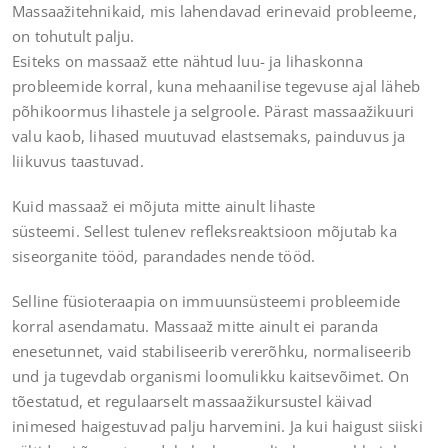
Massaažitehnikaid, mis lahendavad erinevaid probleeme,
on tohutult palju.
Esiteks on massaaž ette nähtud luu- ja lihaskonna
probleemide korral, kuna mehaanilise tegevuse ajal läheb
põhikoormus lihastele ja selgroole. Pärast massaažikuuri
valu kaob, lihased muutuvad elastsemaks, painduvus ja
liikuvus taastuvad.
Kuid massaaž ei mõjuta mitte ainult lihaste
süsteemi. Sellest tulenev refleksreaktsioon mõjutab ka
siseorganite tööd, parandades nende tööd.
Selline füsioteraapia on immuunsüsteemi probleemide
korral asendamatu. Massaaž mitte ainult ei paranda
enesetunnet, vaid stabiliseerib vererõhku, normaliseerib
und ja tugevdab organismi loomulikku kaitsevõimet. On
tõestatud, et regulaarselt massaažikursustel käivad
inimesed haigestuvad palju harvemini. Ja kui haigust siiski